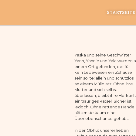
STARTSEITE
Yaska und seine Geschwister
Yann, Yannic und Yala wurden 
einem Ort gefunden, der für
kein Lebewesen ein Zuhause
sein sollte: allein und schutzlos
an einem Müllplatz. Ohne ihre
Mutter und sich selbst
überlassen, bleibt ihre Herkunft
ein trauriges Rätsel. Sicher ist
jedoch: Ohne rettende Hände
hätten sie kaum eine
Überlebenschance gehabt.
In der Obhut unserer lieben
Lavinia haben sie zum ersten M