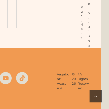
e
K
i
a
n
s
,
t
z
ri
u
e
j
r
u
t
n
g
Vagabo
©
/ All
nzi
20
Rights
Acasa
26
Reserv
e.V.
ed