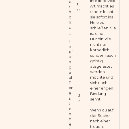
Ihre liebevolle
e
t
Art macht es
r
el
einem leicht,
h
sie sofort ins
ö
h
Herz zu
e
schließen. Sie
ist eine
Hündin, die
I
nicht nur
m
körperlich,
pf
sondern auch
u
geistig
n
ausgelastet
g,
werden
a
möchte und
uf
sich nach
P
ar
einer engen
a
Bindung
J
si
sehnt.
a
t
e
Wenn du auf
n
der Suche
b
nach einer
e
treuen,