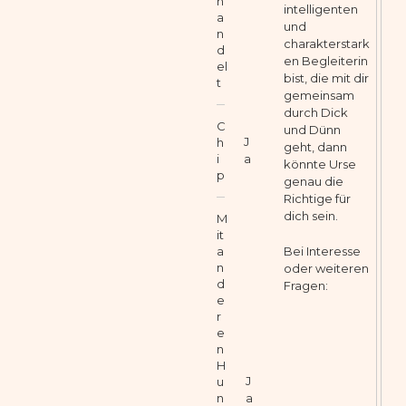
h
intelligenten
a
und
n
charakterstark
d
en Begleiterin
el
bist, die mit dir
t
gemeinsam
durch Dick
C
und Dünn
J
h
geht, dann
i
a
könnte Urse
p
genau die
Richtige für
dich sein.
M
it
Bei Interesse
a
n
oder weiteren
d
Fragen:
e
r
e
n
H
J
u
n
a