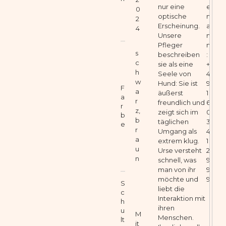
nur eine
e
0
optische
m
2
Erscheinung.
a
4
Unsere
n
Pfleger
n
s
beschreiben
:
c
sie als eine
+
h
Seele von
4
w
Hund: Sie ist
9
F
a
äußerst
1
a
r
freundlich und
6
r
z,
zeigt sich im
0
b
b
täglichen
3
e
r
Umgang als
4
a
extrem klug.
1
u
Urse versteht
2
n
schnell, was
9
man von ihr
9
möchte und
9
S
liebt die
c
Interaktion mit
h
ihren
u
M
Menschen.
lt
it