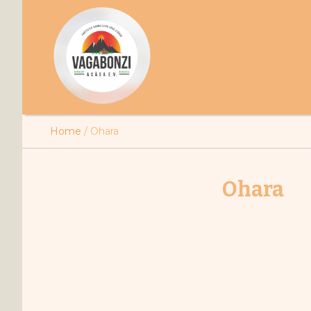
Home
/
Ohara
Ohara