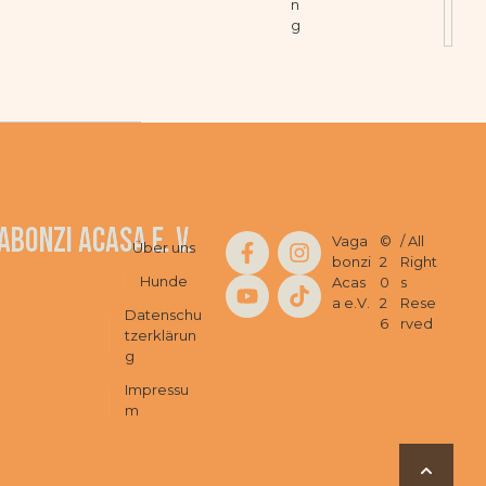
n
g
abonzi Acasa e. V.
Vaga
©
/ All
Über uns
bonzi
2
Right
Hunde
Acas
0
s
a e.V.
2
Rese
Datenschu
6
rved
tzerklärun
g
Impressu
m