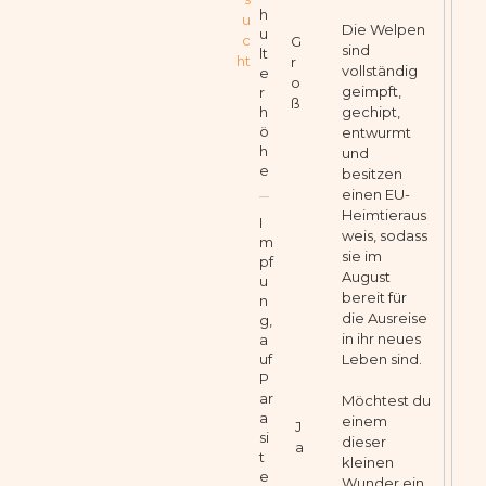
h
u
Die Welpen
u
c
G
sind
lt
ht
r
vollständig
e
o
geimpft,
r
ß
gechipt,
h
ö
entwurmt
h
und
e
besitzen
einen EU-
Heimtieraus
I
weis, sodass
m
sie im
pf
August
u
bereit für
n
die Ausreise
g,
in ihr neues
a
Leben sind.
uf
P
ar
Möchtest du
a
einem
J
si
dieser
a
t
kleinen
e
Wunder ein