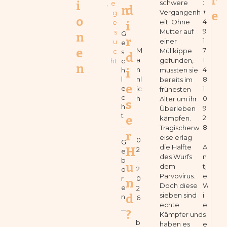
r
:
schwere
i
,
e 
n
d
+
Vergangenh
g
e
o
4
eit: Ohne
e
i
9
Mutter auf
s
G
n
r
1
einer
u
e
e
M
7
Müllkippe
c
s
d
ä
1
gefunden,
ht
c
n
n
4
mussten sie
h
i
l
nl
8
bereits im
e
e
ic
1
frühesten
c
h
0
Alter um ihr
s
h
9
Überleben
t
e
2
kämpfen.
8
Tragischerw
r
eise erlag
0
G
die Hälfte
A
H
2
e
des Wurfs
n
.
b
u
dem
tj
2
o
Parvovirus.
e
r
0
n
Doch diese
W
e
2
sieben sind
i
d
n
6
echte
e
?
Kämpfer und
s
b
haben es
e