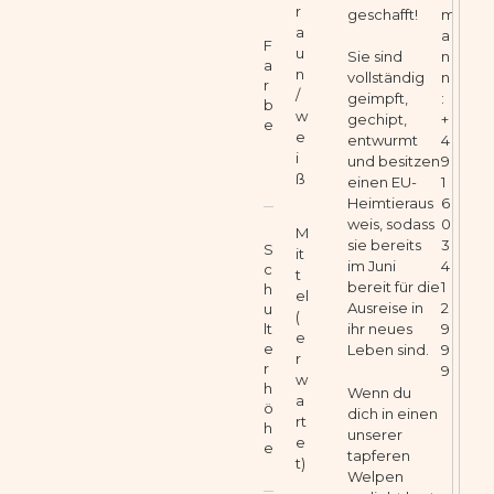
r
geschafft!
m
a
a
F
u
n
Sie sind
a
n
n
vollständig
r
/
:
geimpft,
b
w
+
gechipt,
e
e
4
entwurmt
i
9
und besitzen
ß
1
einen EU-
6
Heimtieraus
0
weis, sodass
M
3
sie bereits
S
it
4
im Juni
c
t
1
bereit für die
h
el
2
Ausreise in
u
(
9
lt
ihr neues
e
e
9
Leben sind.
r
r
9
w
h
Wenn du
a
ö
dich in einen
rt
h
unserer
e
e
tapferen
t)
Welpen