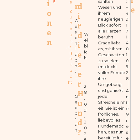
r
sanften
:
5
i
e
n
d
Wesen und
+
e
Z
o
ihrem
4
i
u
neugierigen
9
G
n
h
r
Blick sofort
1
e
a
e
alle Herzen
7
s
d
W
u
berührt.
1
c
ei
n
s
Grace liebt
4
h
i
bl
,
e 
l
es, mit ihren
8
ic
g
e
e
Geschwistern
1
h
e
c
zu spielen,
0
s
s
h
entdeckt
9
u
t
e
voller Freude
2
c
ihre
8
ht
r
Umgebung
2
und genießt
A
H
8
G
jede
n
.
u
e
Streicheleinh
tj
0
b
eit. Sie ist ein
e
9
n
o
fröhliches,
W
.
r
liebevolles
i
d
2
e
Hundemädc
e
0
n
?
hen, das nun
s
2
bereit ist für
e
5