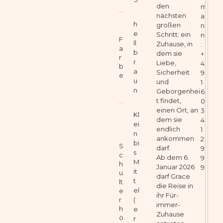
den
m
nächsten
a
h
großen
n
e
Schritt: ein
n
F
ll
Zuhause, in
:
a
b
dem sie
+
r
r
Liebe,
4
b
a
Sicherheit
9
e
u
und
1
n
Geborgenhei
6
t findet,
0
einen Ort, an
3
Kl
dem sie
4
ei
endlich
1
n
ankommen
2
bi
S
darf.
9
s
c
Ab dem 6.
9
M
h
Januar 2026
9
it
u
darf Grace
t
lt
die Reise in
el
e
ihr Für-
r
(
immer-
h
e
Zuhause
ö
r