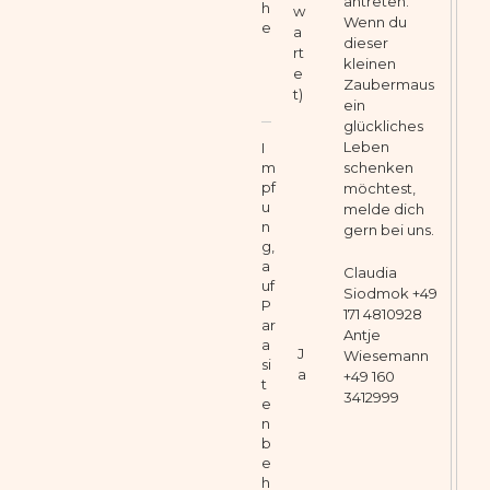
antreten.
h
w
Wenn du
e
a
dieser
rt
kleinen
e
Zaubermaus
t)
ein
glückliches
Leben
I
m
schenken
pf
möchtest,
u
melde dich
n
gern bei uns.
g,
a
Claudia
uf
Siodmok +49
P
171 4810928
ar
Antje
a
J
Wiesemann
si
a
+49 160
t
3412999
e
n
b
e
h