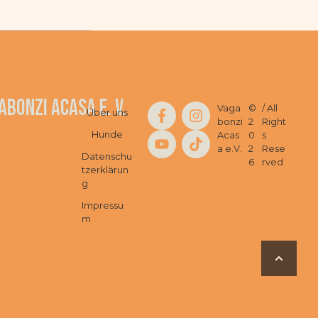
abonzi Acasa e. V.
Vaga
©
/ All
Über uns
bonzi
2
Right
Hunde
Acas
0
s
a e.V.
2
Rese
Datenschu
6
rved
tzerklärun
g
Impressu
m