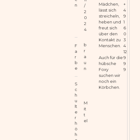
Mädchen,
+
n
/
lässt sich
4
2
streicheln,
9
0
heben und
1
2
freut sich
6
4
über den
0
Kontakt zu
3
b
F
Menschen.
4
r
a
12
a
r
9
Auch für die
b
u
9
hübsche
e
n
9
Foxy
suchen wir
noch ein
S
Körbchen.
c
h
u
M
lt
it
e
t
r
el
h
ö
h