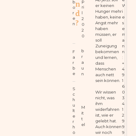
p
b
n
er keinen
W
ri
o
Hunger mehr
i
d
r
l
haben, keine
e
e
2
?
Angst mehr
s
n
0
haben
e
2
müssen, er
m
0
soll
a
Zuneigung
n
b
F
bekommen
n
r
a
und lernen,
:
a
r
dass
+
b
u
Menschen
4
e
n
auch nett
9
sein können.
1
6
S
0
Wir wissen
c
3
nicht, was
h
4
ihm
u
M
1
widerfahren
lt
it
2
ist, wie er
e
t
9
gelebt hat.
r
el
9
Auch können
h
9
ö
wir noch