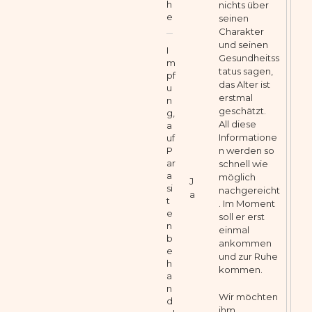
h
nichts über
e
seinen
Charakter
und seinen
I
Gesundheitss
m
tatus sagen,
pf
das Alter ist
u
erstmal
n
geschätzt.
g,
All diese
a
Informatione
uf
P
n werden so
ar
schnell wie
a
möglich
J
si
nachgereicht
a
t
. Im Moment
e
soll er erst
n
einmal
b
ankommen
e
und zur Ruhe
h
kommen.
a
n
Wir möchten
d
ihm